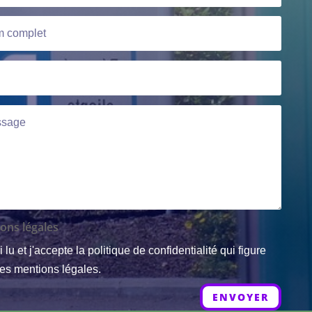
ons légales
i lu et j'accepte la politique de confidentialité qui figure
les mentions légales.
ENVOYER